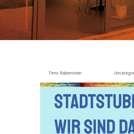
StadtStube Norden – Wir si
von
Timo Rabenstein
|
Mai 9, 2024
|
Uncatego