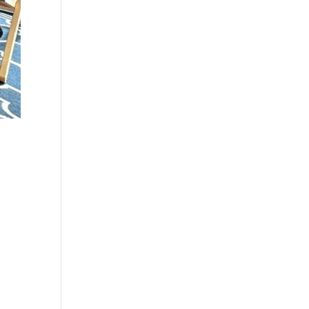
r
n
e