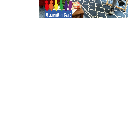
Und als besonderes Highlight bieten wir in Zus
erregt Niedersachsen die Ausstellung SuGiS – „
der StadtStube Norden an!
Wie haben sich Beziehungsmodelle über die Zeit 
oder anderen Orten der Welt umgegangen?
Die Ausstellung in der StadtStube Norden (Neue
selbstverständlich erscheint, nicht
immer so war und abhängig von kulturellen Konte
Europa. Die zweite Linie stellt transkulturelle 
thematisiert den gewaltigen Einfluss des Koloni