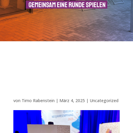
️‍Queerer Neujahrsempfang
2025: Innenministerin Behrens
ehrt Preisträger der
Goldmarie!️‍
von
Timo Rabenstein
|
März 4, 2025
|
Uncategorized