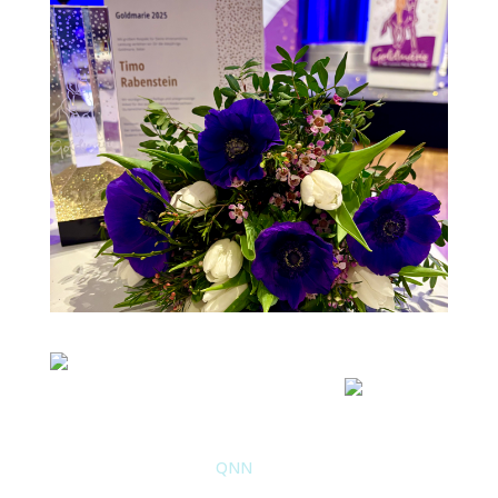
Queerer Neujahrsempfang 2025: Innenministerin
Behrens ehrt Preisträger der Goldmarie!
Timo aus Norden ausgezeichnet!
Am Freitag waren wir in Hannover beim Queeren
Neujahrsempfang des
QNN
– eine großartige
Gelegenheit für Austausch zwischen Community und